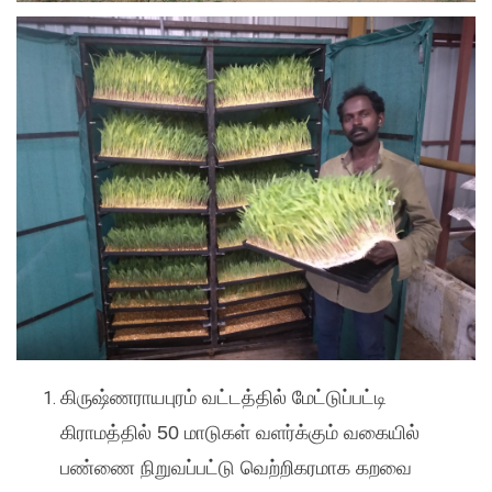
கிருஷ்ணராயபுரம்
வட்டத்தில்
மேட்டுப்பட்டி
கிராமத்தில்
50
மாடுகள்
வளர்க்கும்
வகையில்
பண்ணை
நிறுவப்பட்டு
வெற்றிகரமாக
கறவை