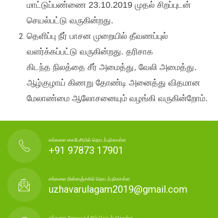
மாட்டுப்பண்ணை
23.10.2019
முதல்
சிறப்புடன்
செயல்பட்டு
வருகின்றது
.
தெளிப்பு
நீர்
பாசன
முறையில்
தீவணப்புல்
வளர்க்கப்பட்டு
வருகின்றது
.
தரிசாக
கிடந்த
நிலத்தை சீர்
அமைத்து
,
வேலி
அமைத்து
.
ஆழ்குழாய்
கிணறு
தோண்டி
அனைத்து
விதமான
மேலாண்மை
ஆலோசனையும்
வழங்கி
வருகின்றோம்
.
எங்களை கைபேசியில் தொடர்புகொள்ள
+91 97873 17901
எங்களை மின்னஞ்சலில் தொடர்புகொள்ள
uzhavarulagam2019@gmail.com
எங்களை அலுவலகத்தில் தொடர்புகொள்ள