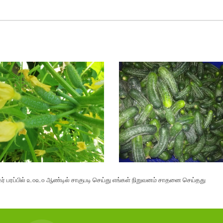
க்கர் பரப்பில் ௨௦௨௦ ஆண்டில் சாகுபடி செய்து எங்கள் நிறுவனம் சாதனை செய்தது