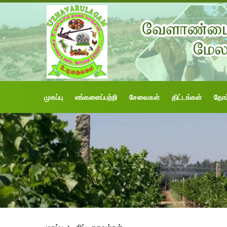
முகப்பு
எங்களைப்பற்றி
சேவைகள்
திட்டங்கள்
தோட