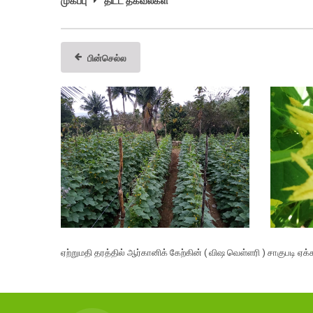
முகப்பு
திட்ட தகவல்கள்
பின்செல்ல
ஏற்றுமதி தரத்தில் ஆர்கானிக் கேற்கின் ( விஷ வெள்ளரி ) சாகுபடி ஏ