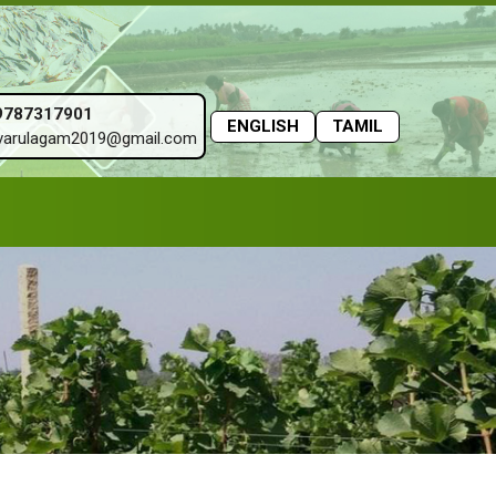
9787317901
ENGLISH
TAMIL
varulagam2019@gmail.com